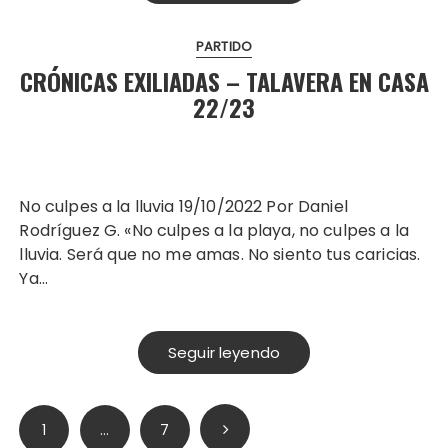
PARTIDO
CRÓNICAS EXILIADAS – TALAVERA EN CASA
22/23
No culpes a la lluvia 19/10/2022 Por Daniel
Rodríguez G. «No culpes a la playa, no culpes a la
lluvia. Será que no me amas. No siento tus caricias.
Ya…
Seguir leyendo
Paginación
1
…
7
de