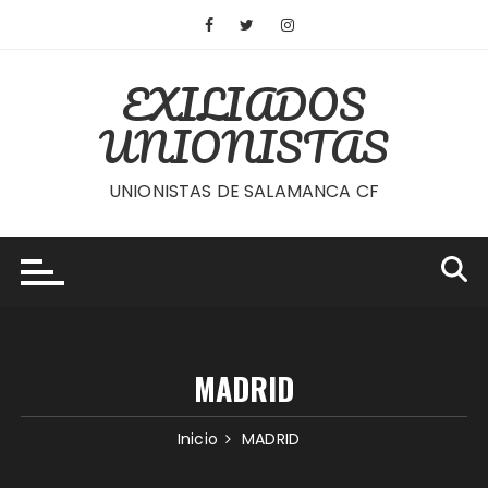
Saltar
al
contenido
EXILIADOS
UNIONISTAS
UNIONISTAS DE SALAMANCA CF
MADRID
Inicio
MADRID