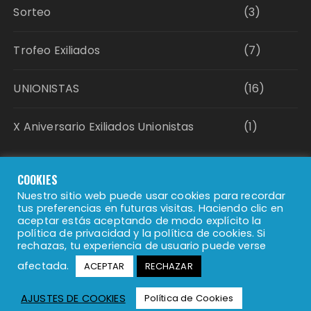
Sorteo
(3)
Trofeo Exiliados
(7)
UNIONISTAS
(16)
X Aniversario Exiliados Unionistas
(1)
Política de Privacidad
COOKIES
Nuestro sitio web puede usar cookies para recordar
tus preferencias en futuras visitas. Haciendo clic en
Política de Cookies
aceptar estás aceptando de modo explícito la
política de privacidad y la política de cookies. Si
rechazas, tu experiencia de usuario puede verse
Aviso Legal
afectada.
ACEPTAR
RECHAZAR
AJUSTES DE COOKIES
Política de Cookies