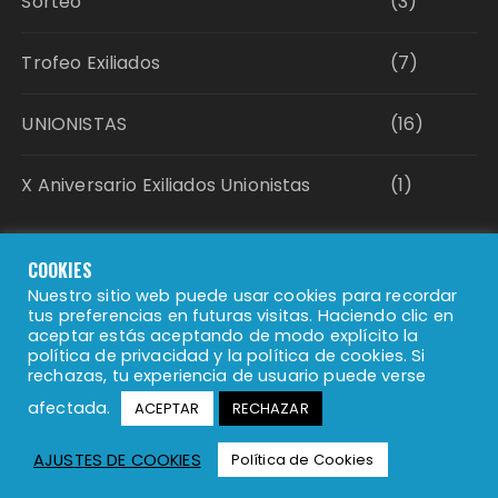
Sorteo
(3)
Trofeo Exiliados
(7)
UNIONISTAS
(16)
X Aniversario Exiliados Unionistas
(1)
Política de Privacidad
COOKIES
Nuestro sitio web puede usar cookies para recordar
tus preferencias en futuras visitas. Haciendo clic en
Política de Cookies
aceptar estás aceptando de modo explícito la
política de privacidad y la política de cookies. Si
rechazas, tu experiencia de usuario puede verse
Aviso Legal
afectada.
ACEPTAR
RECHAZAR
AJUSTES DE COOKIES
Política de Cookies
Tema Fascinate de
Themebeez