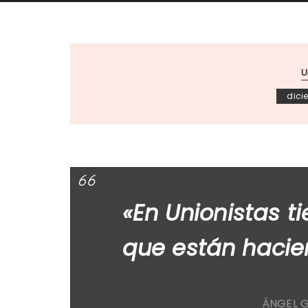
U
dici
«En Unionistas t
que están hacie
ÁNGEL 