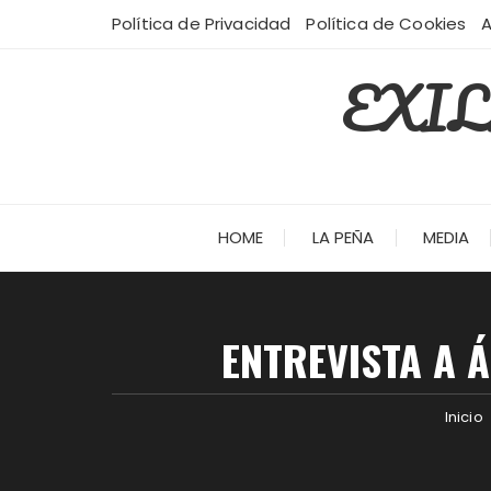
Saltar
Política de Privacidad
Política de Cookies
A
al
contenido
EXI
HOME
LA PEÑA
MEDIA
ENTREVISTA A 
Inicio