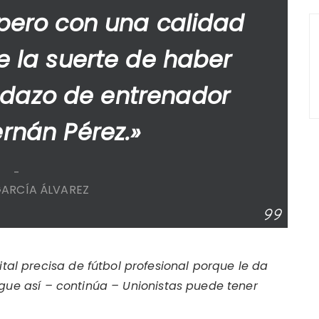
pero con una calidad
e la suerte de haber
edazo de entrenador
rnán Pérez.»
GARCÍA ÁLVAREZ
l precisa de fútbol profesional porque le da
igue así – continúa – Unionistas puede tener